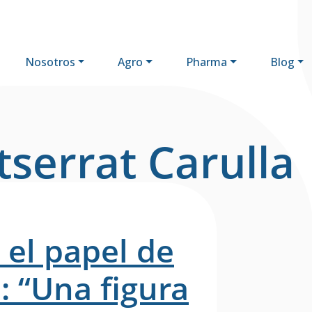
Nosotros
Agro
Pharma
Blog
l
serrat Carulla
 el papel de
: “Una figura