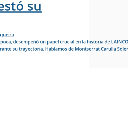
estó su
queiro
 época, desempeñó un papel crucial en la historia de LAINC
rante su trayectoria. Hablamos de Montserrat Carulla Soler 
n LAINCO: “Una figura en la sombra que gestó su éxito”