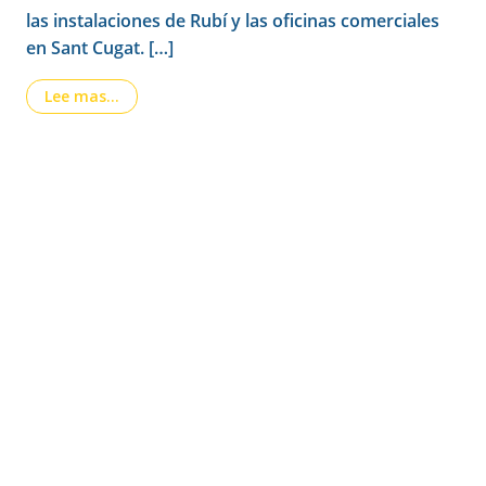
las instalaciones de Rubí y las oficinas comerciales
en Sant Cugat. […]
from Lectura del manifiesto del Orgullo LGTBIQ
Lee mas…