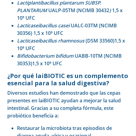
Lactiplantibacillus plantarum SUBSP.
PLANTARUM
UALP-05TM (NCIMB 30432
)
1,5 x
10⁹ UFC
Lacticaseibacillus casei
UALC-03TM (NCIMB
30356) 1,5 x 10⁹ UFC
Lacticaseibacillus rhamnosus
(DSM 33560)1,5 x
10⁹ UFC
Bifidobacterium bifidum
UABB-10TM (NCIMB
30353)1,5 x 10⁹ UFC
¿Por qué laiBIOTIC es un complemento
esencial para la salud digestiva?
Diversos estudios han demostrado que las cepas
presentes en laiBIOTIC ayudan a mejorar la salud
intestinal. Gracias a su completa fórmula, este
probiótico beneficia a:
Restaurar la microbiota tras episodios de
diarrea aguda, vírica y ocasional.