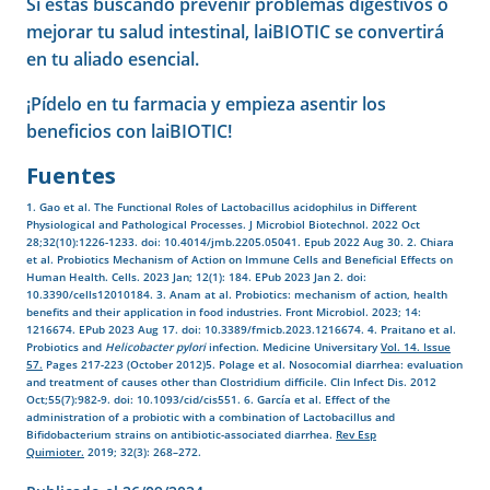
Si estás buscando prevenir problemas digestivos o
mejorar tu salud intestinal, laiBIOTIC se convertirá
en tu aliado esencial.
¡Pídelo en tu farmacia y empieza a
sentir los
beneficios con laiBIOTIC!
Fuentes
1. Gao et al. The Functional Roles of Lactobacillus acidophilus in Different
Physiological and Pathological Processes. J Microbiol Biotechnol. 2022 Oct
28;32(10):1226-1233. doi: 10.4014/jmb.2205.05041. Epub 2022 Aug 30. 2. Chiara
et al. Probiotics Mechanism of Action on Immune Cells and Beneficial Effects on
Human Health. Cells. 2023 Jan; 12(1): 184. EPub 2023 Jan 2. doi:
10.3390/cells12010184. 3. Anam at al. Probiotics: mechanism of action, health
benefits and their application in food industries. Front Microbiol. 2023; 14:
1216674. EPub 2023 Aug 17. doi: 10.3389/fmicb.2023.1216674. 4. Praitano et al.
Probiotics and
Helicobacter pylori
infection. Medicine Universitary
Vol. 14. Issue
57.
Pages 217-223 (October 2012)5. Polage et al. Nosocomial diarrhea: evaluation
and treatment of causes other than Clostridium difficile. Clin Infect Dis. 2012
Oct;55(7):982-9. doi: 10.1093/cid/cis551. 6. García et al. Effect of the
administration of a probiotic with a combination of Lactobacillus and
Bifidobacterium strains on antibiotic-associated diarrhea.
Rev Esp
Quimioter.
2019; 32(3): 268–272.