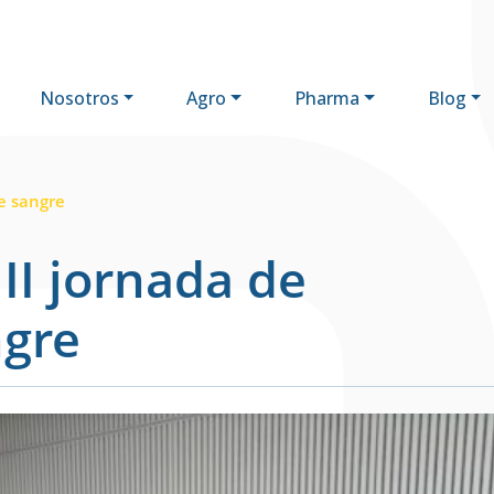
Nosotros
Agro
Pharma
Blog
l
de sangre
 II jornada de
ngre