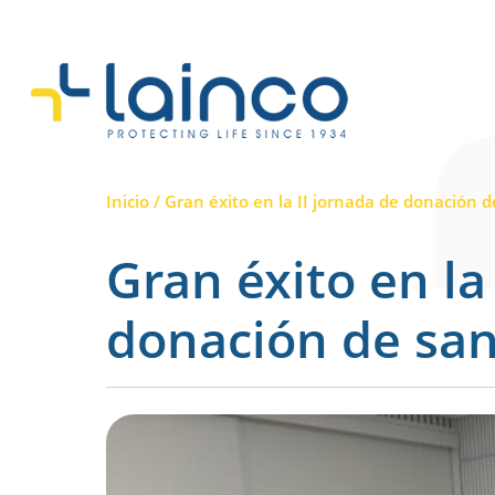
Navegación principa
Inicio
/
Gran éxito en la II jornada de donación 
Gran éxito en la
donación de sa