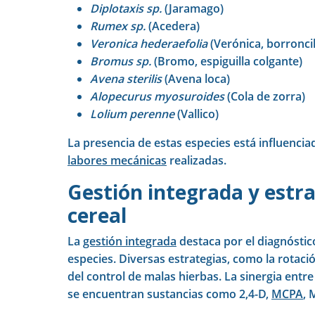
Diplotaxis sp.
(Jaramago)
Rumex sp.
(Acedera)
Veronica hederaefolia
(Verónica, borronci
Bromus sp.
(Bromo, espiguilla colgante)
Avena sterilis
(Avena loca)
Alopecurus myosuroides
(Cola de zorra)
Lolium perenne
(Vallico)
La presencia de estas especies está influencia
labores mecánicas
realizadas.
Gestión integrada y estr
cereal
La
gestión integrada
destaca por el diagnóstico
especies. Diversas estrategias, como la rotació
del control de malas hierbas. La sinergia entre
se encuentran sustancias como 2,4-D,
MCPA
, 