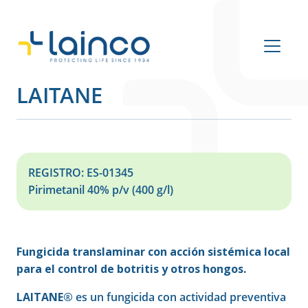
Navegación principal
LAITANE
REGISTRO: ES-01345
Pirimetanil 40% p/v (400 g/l)
Fungicida translaminar con acción sistémica local
para el control de botritis y otros hongos.
LAITANE®
es un fungicida con actividad preventiva