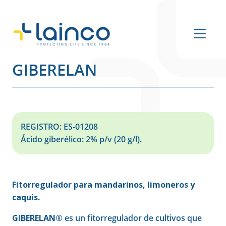
Navegación principal
GIBERELAN
REGISTRO: ES-01208
Ácido giberélico: 2% p/v (20 g/l).
Fitorregulador para mandarinos, limoneros y
caquis.
GIBERELAN®
es un fitorregulador de cultivos que